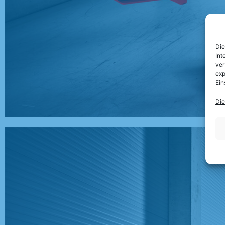
Die
Int
ver
exp
Ein
Die